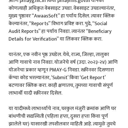
आणि pmayg.nic.in किंवा pmaymis.gov.in यापैकी
कोणत्याही अधिकृत वेबसाइट उघडा. वेबसाइट उघडल्यानंतर,
मुख्य पृष्ठावर “AwaasSoft” हा पर्याय दिसेल. त्यावर क्लिक
केल्यानंतर, “Reports” विभाग प्रविष्ट करा. पुढे, “Social
Audit Reports” हा पर्याय निवडा. त्यानंतर “Beneficiary
Details for Verification” या लिंकवर क्लिक करा.
यानंतर, एक नवीन पृष्ठ उघडेल. येथे, राज्य, जिल्हा, तालुका
आणि गावाचे नाव निवडा. योजनेचे वर्ष (उदा. २०२३-२४) आणि
योजनेचा प्रकार म्हणून PMAY-G निवडा. स्क्रीनवर दिसणारा
कॅप्चा कोड भरल्यानंतर, ‘Submit’ किंवा ‘Get Report’
बटणावर क्लिक करा. काही क्षणातच, तुमच्या गावाची संपूर्ण
लाभार्थी यादी स्क्रीनवर दिसेल.
या यादीमध्ये लाभार्थ्याचे नाव, घरकुल मंजुरी क्रमांक आणि घर
बांधणीची सद्यस्थिती (पहिला हप्ता, दुसरा हप्ता किंवा पूर्ण
झालेले घर) यासारखी तपशीलवार माहिती आहे. त्यामुळे तुमचे