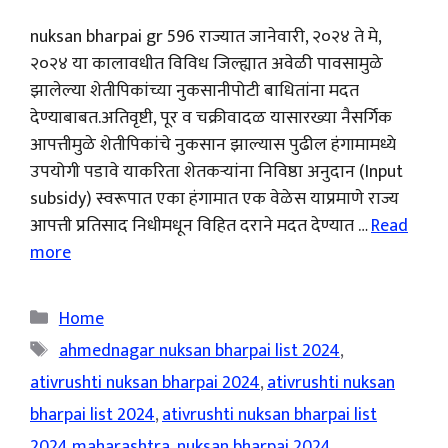
nuksan bharpai gr 596 राज्यात जानेवारी, २०२४ ते मे,
२०२४ या कालावधीत विविध जिल्ह्यात अवेळी पावसामुळे
झालेल्या शेतीपिकांच्या नुकसानीपोटी बाधितांना मदत
देण्याबाबत.अतिवृष्टी, पूर व चक्रीवादळ यासारख्या नैसर्गिक
आपत्तीमुळे शेतीपिकांचे नुकसान झाल्यास पुढील हंगामामध्ये
उपयोगी पडावे याकरिता शेतकऱ्यांना निविष्ठा अनुदान (Input
subsidy) स्वरूपात एका हंगामात एक वेळेस याप्रमाणे राज्य
आपत्ती प्रतिसाद निधीमधून विहित दराने मदत देण्यात …
Read
more
Categories
Home
Tags
ahmednagar nuksan bharpai list 2024
,
ativrushti nuksan bharpai 2024
,
ativrushti nuksan
bharpai list 2024
,
ativrushti nuksan bharpai list
2024 maharashtra
,
nuksan bharpai 2024