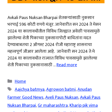
Avkali Paus Nuksan Bharpai शेतकऱ्यांसाठी नुकसान
भरपाई 596 कोटी रुपये मंजूर. जानेवारीत सन 2024 ते मेसन
2024 या कालावधीतील विविध जिल्ह्यात अवेळी पावसामुळे
झालेल्या शेती पिकाच्या नुकसानापोटी बाधितांना मदत
देण्याबाबतचा 2 ऑगस्ट 2024 रोजी महाराष्ट्र शासनाचा
महत्त्वपूर्ण जीआर आलेला आहे. जानेवारी सन 2024 ते मे
2024 या कालावधीत राज्यात विविध पावसामुळे झालेल्या
शेती पिकाच्या नुकसानासाठी …
Read more
Categories
Home
Tags
Aajchya batmya
,
Agrowon batmi
,
Anudan
Farmer Good News
,
Aveli Paus Nuksan
,
Avkali Paus
Nuksan Bharpai
,
Gr maharashtra
,
Kharip pik vima