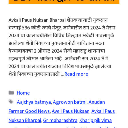
Avkali Paus Nuksan Bharpai शेतकऱ्यांसाठी नुकसान
भरपाई 596 कोटी रुपये मंजूर. जानेवारीत सन 2024 ते मेसन
2024 या कालावधीतील विविध जिल्ह्यात अवेळी पावसामुळे
झालेल्या शेती पिकाच्या नुकसानापोटी बाधितांना मदत
देण्याबाबतचा 2 ऑगस्ट 2024 रोजी महाराष्ट्र शासनाचा
महत्त्वपूर्ण जीआर आलेला आहे. जानेवारी सन 2024 ते मे
2024 या कालावधीत राज्यात विविध पावसामुळे झालेल्या
शेती पिकाच्या नुकसानासाठी …
Read more
Categories
Home
Tags
Aajchya batmya
,
Agrowon batmi
,
Anudan
Farmer Good News
,
Aveli Paus Nuksan
,
Avkali Paus
Nuksan Bharpai
,
Gr maharashtra
,
Kharip pik vima