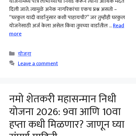
योजनांमध्ये पात्र लाभार्थ्यांची निवड करून त्यांना आर्थिक मदत
दिली जाते. त्यामुळे अनेक नागरिकांचा एकच प्रश्न असतो –
“घरकुल यादी वार्डानुसार कशी पाहायची?” जर तुम्हीही घरकुल
योजनेसाठी अर्ज केला असेल किंवा तुमच्या वार्डातील …
Read
more
Categories
योजना
Leave a comment
नमो शेतकरी महासन्मान निधी
योजना 2026: 9वा आणि 10वा
हप्ता कधी मिळणार? जाणून घ्या