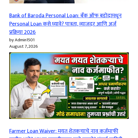
Bank of Baroda Personal Loan: बँक ऑफ बडोदामधून
Personal Loan कसे घ्यावे? पात्रता, व्याजदर आणि अर्ज
प्रक्रिया 2026
by Admin1501
August 7, 2026
Farmer Loan Waiver: मयत शेतकऱ्याचे नाव कर्जमाफी