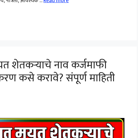
, पात्रता, आवश्यक …
Read more
 शेतकऱ्याचे नाव कर्जमाफी
रण कसे करावे? संपूर्ण माहिती