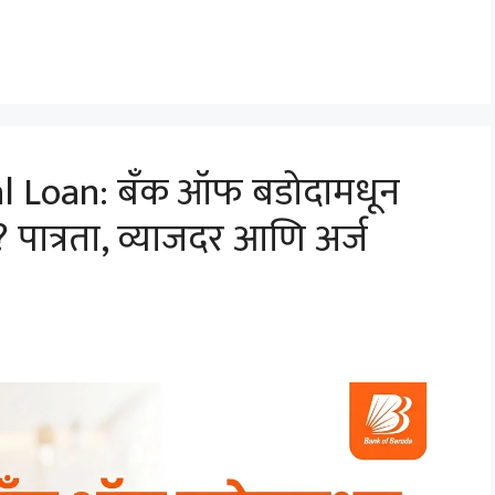
l Loan: बँक ऑफ बडोदामधून
 पात्रता, व्याजदर आणि अर्ज