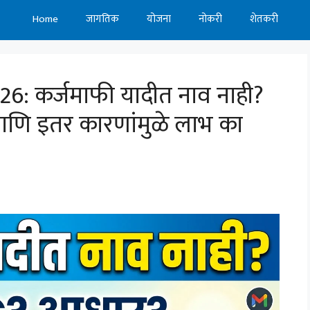
Home
जागतिक
योजना
नोकरी
शेतकरी
6: कर्जमाफी यादीत नाव नाही?
णि इतर कारणांमुळे लाभ का