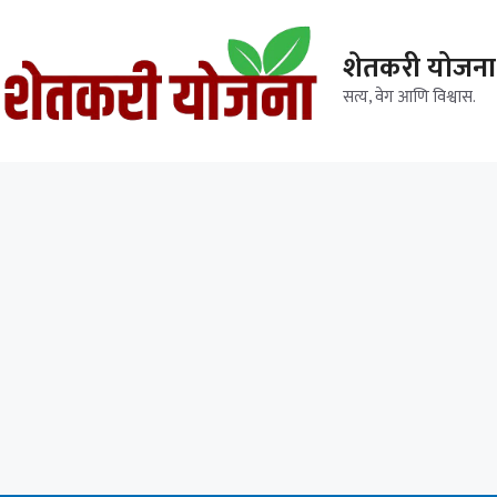
शेतकरी योजना
सत्य, वेग आणि विश्वास.