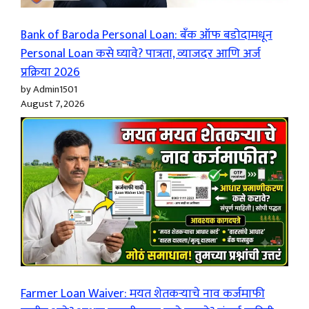
Bank of Baroda Personal Loan: बँक ऑफ बडोदामधून
Personal Loan कसे घ्यावे? पात्रता, व्याजदर आणि अर्ज
प्रक्रिया 2026
by Admin1501
August 7, 2026
Farmer Loan Waiver: मयत शेतकऱ्याचे नाव कर्जमाफी