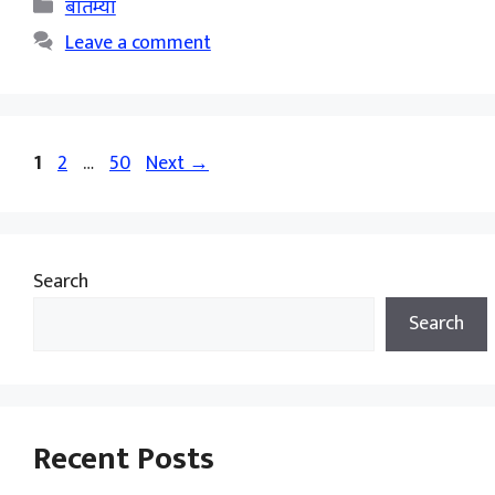
Categories
बातम्या
Leave a comment
Page
Page
Page
1
2
…
50
Next
→
Search
Search
Recent Posts