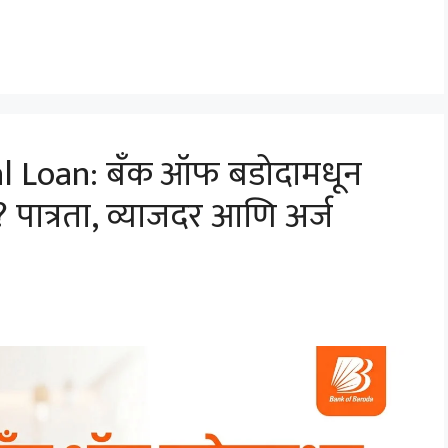
l Loan: बँक ऑफ बडोदामधून
 पात्रता, व्याजदर आणि अर्ज