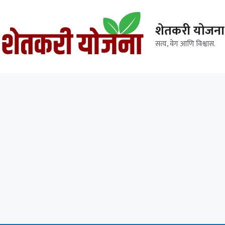
शेतकरी योजना
सत्य, वेग आणि विश्वास.