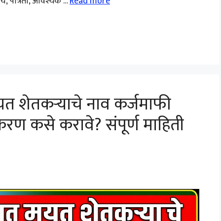
, पात्रता, आवश्यक …
Read more
 शेतकऱ्याचे नाव कर्जमाफी
रण कसे करावे? संपूर्ण माहिती