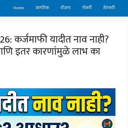
Home
जागतिक
योजना
नोकरी
शेतकरी
6: कर्जमाफी यादीत नाव नाही?
णि इतर कारणांमुळे लाभ का