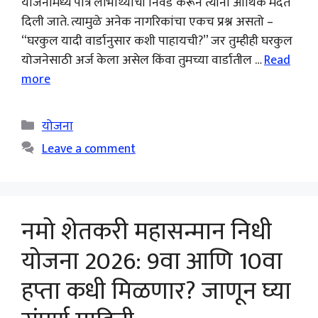
योजनांमध्ये पात्र लाभार्थ्यांची निवड करून त्यांना आर्थिक मदत
दिली जाते. त्यामुळे अनेक नागरिकांचा एकच प्रश्न असतो –
“घरकुल यादी वार्डानुसार कशी पाहायची?” जर तुम्हीही घरकुल
योजनेसाठी अर्ज केला असेल किंवा तुमच्या वार्डातील …
Read
more
Categories
योजना
Leave a comment
नमो शेतकरी महासन्मान निधी
योजना 2026: 9वा आणि 10वा
हप्ता कधी मिळणार? जाणून घ्या