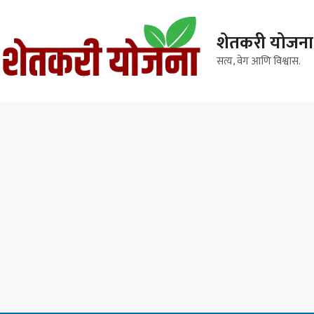
शेतकरी योजना
सत्य, वेग आणि विश्वास.