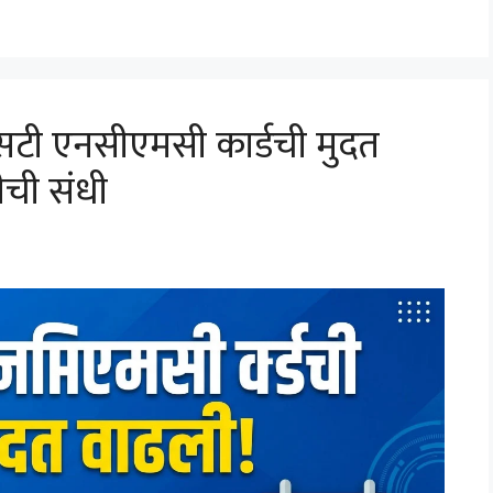
ी एनसीएमसी कार्डची मुदत
णीची संधी