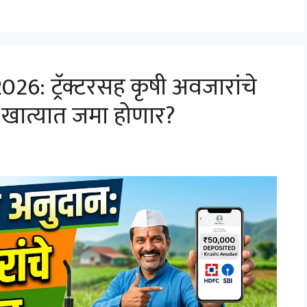
6: ट्रॅक्टरसह कृषी अवजारांचे
ा खात्यात जमा होणार?