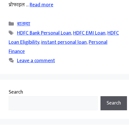
प्रोफाइल …
Read more
Categories
बातम्या
Tags
HDFC Bank Personal Loan
,
HDFC EMI Loan
,
HDFC
Loan Eligibility
,
instant personal loan
,
Personal
Finance
Leave a comment
Search
Search