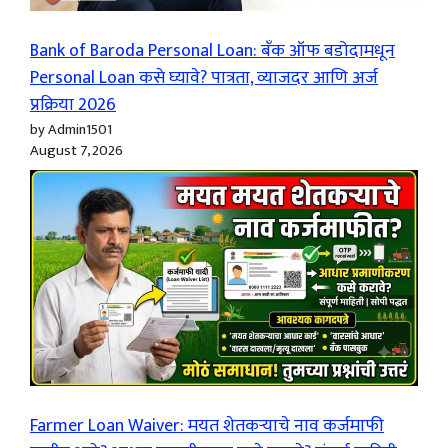
Bank of Baroda Personal Loan: बँक ऑफ बडोदामधून
Personal Loan कसे घ्यावे? पात्रता, व्याजदर आणि अर्ज
प्रक्रिया 2026
by Admin1501
August 7, 2026
Farmer Loan Waiver: मयत शेतकऱ्याचे नाव कर्जमाफी