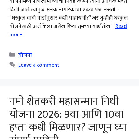
योजनांमध्ये पात्र लाभार्थ्यांची निवड करून त्यांना आर्थिक मदत
दिली जाते. त्यामुळे अनेक नागरिकांचा एकच प्रश्न असतो –
“घरकुल यादी वार्डानुसार कशी पाहायची?” जर तुम्हीही घरकुल
योजनेसाठी अर्ज केला असेल किंवा तुमच्या वार्डातील …
Read
more
Categories
योजना
Leave a comment
नमो शेतकरी महासन्मान निधी
योजना 2026: 9वा आणि 10वा
हप्ता कधी मिळणार? जाणून घ्या