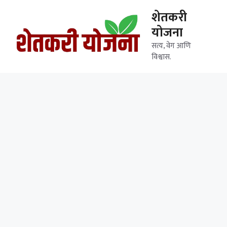
Skip
शेतकरी
to
योजना
content
सत्य, वेग आणि
विश्वास.