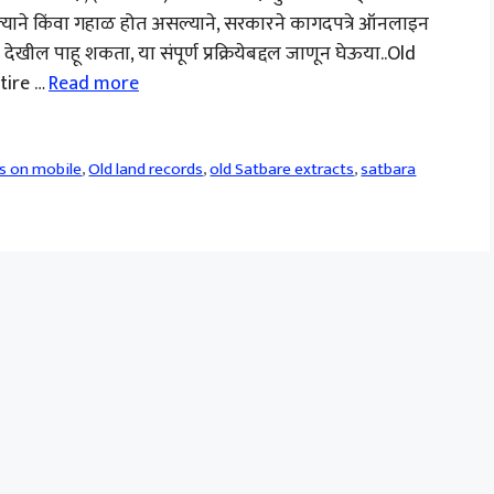
ल्याने किंवा गहाळ होत असल्याने, सरकारने कागदपत्रे ऑनलाइन
ेखील पाहू शकता, या संपूर्ण प्रक्रियेबद्दल जाणून घेऊया..Old
ntire …
Read more
ds on mobile
,
Old land records
,
old Satbare extracts
,
satbara