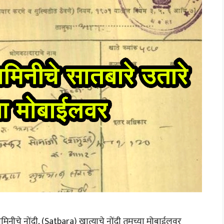
जमिनीचे नोंदी, (Satbara) खात्याचे नोंदी तुमच्या मोबाईलवर