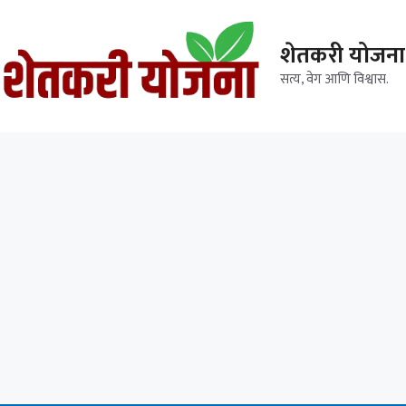
शेतकरी योजना
सत्य, वेग आणि विश्वास.