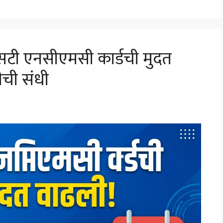
ी एनसीएमसी कार्डची मुदत
णीची संधी