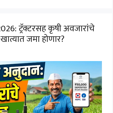
6: ट्रॅक्टरसह कृषी अवजारांचे
ा खात्यात जमा होणार?