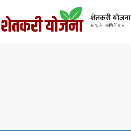
शेतकरी योजना
सत्य, वेग आणि विश्वास.